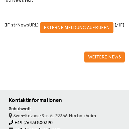
[strNewsText]
[IF strNewsURL]
[/IF]
EXTERNE MELDUNG AUFRUFEN
WEITERE NEWS
Kontaktinformationen
Schuhwelt
Sven-Kovacs-Str. 5, 79336 Herbolzheim
+49 (7643) 800390