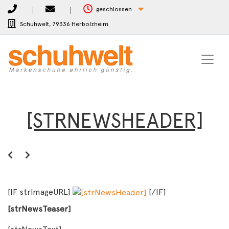
geschlossen
Schuhwelt,
79336 Herbolzheim
[STRNEWSHEADER]
[IF strImageURL]
[/IF]
[strNewsTeaser]