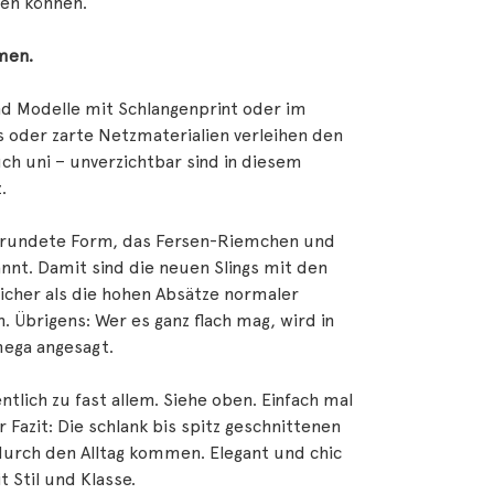
len können.
men.
nd Modelle mit Schlangenprint oder im
s oder zarte Netzmaterialien verleihen den
uch uni – unverzichtbar sind in diesem
.
verrundete Form, das Fersen-Riemchen und
annt. Damit sind die neuen Slings mit den
licher als die hohen Absätze normaler
. Übrigens: Wer es ganz flach mag, wird in
 mega angesagt.
ntlich zu fast allem. Siehe oben. Einfach mal
Fazit: Die schlank bis spitz geschnittenen
durch den Alltag kommen. Elegant und chic
 Stil und Klasse.