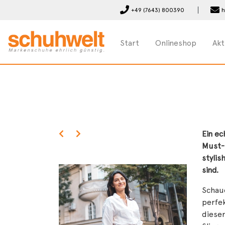
+49 (7643) 800390
h
Start
Onlineshop
Akt
Ein ec
Must-
stylis
sind.
Schaue
perfek
dieser