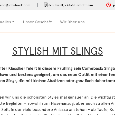
ello@schuhwelt.com
Schuhwelt,
79336 Herbolzheim
g
uelles
Unser Geschäft
Wir über uns
STYLISH MIT SLINGS
hter Klassiker feiert in diesem Frühling sein Comeback: Slingb
have und bestens geeignet, um das neue Outfit mit einer fem
hen Slings, die mit kleinen Absätzen oder ganz flach daher
n wir uns die schönsten Styles mal genauer an. Die wichtigst
te Begleiter – sowohl zum Hosenanzug, aber auch zu allen Ar
 Zeit, in der viele besondere Anlässe anstehen – ob Taufe, 