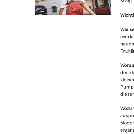
Slings
Wichti
Wie se
everla
neuen 
Frühli
Worau
der kl
kleine
Pumps,
dieser
Wozu t
auspro
Modell
ergänz