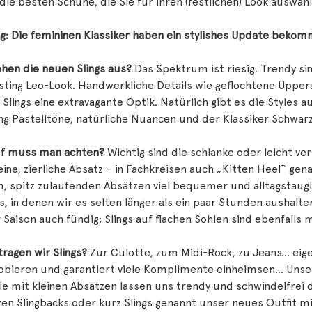
 die besten Schuhe, die Sie für Ihren (festlichen) Look auswäh
g: Die femininen Klassiker haben ein stylishes Update bekom
hen die neuen Slings aus?
Das Spektrum ist riesig. Trendy si
sting Leo-Look. Handwerkliche Details wie geflochtene Upper
Slings eine extravagante Optik. Natürlich gibt es die Styles a
ng Pastelltöne, natürliche Nuancen und der Klassiker Schwarz
f muss man achten?
Wichtig sind die schlanke oder leicht 
eine, zierliche Absatz – in Fachkreisen auch „Kitten Heel“ gen
n, spitz zulaufenden Absätzen viel bequemer und alltagstaug
 in denen wir es selten länger als ein paar Stunden aushalten
 Saison auch fündig: Slings auf flachen Sohlen sind ebenfalls
ragen wir Slings?
Zur Culotte, zum Midi-Rock, zu Jeans... eige
bieren und garantiert viele Komplimente einheimsen... Unser 
e mit kleinen Absätzen lassen uns trendy und schwindelfrei 
en Slingbacks oder kurz Slings genannt unser neues Outfit mit